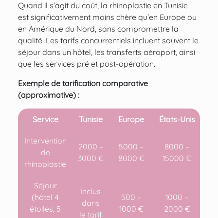
Quand il s’agit du coût, la rhinoplastie en Tunisie
est significativement moins chère qu’en Europe ou
en Amérique du Nord, sans compromettre la
qualité. Les tarifs concurrentiels incluent souvent le
séjour dans un hôtel, les transferts aéroport, ainsi
que les services pré et post-opération.
Exemple de tarification comparative
(approximative) :
Service
Tunisie
Europe
États-Unis
Intervention
2000 –
5000 –
8000 –
de
3000 €
8000 €
15000 €
rhinoplastie
Séjour
Inclus
(hôtel 4
500 –
1000 –
dans
étoiles, 5
1000 €
2000 €
le tarif