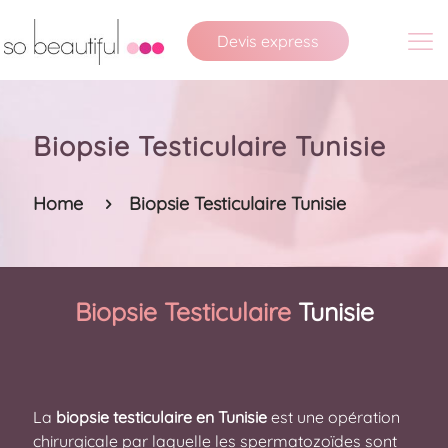
Devis express
Biopsie Testiculaire Tunisie
Home
Biopsie Testiculaire Tunisie
Biopsie Testiculaire
Tunisie
La
biopsie testiculaire en Tunisie
est une opération
chirurgicale par laquelle les spermatozoïdes sont