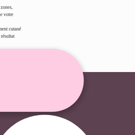
s zones,
de votre
ement cutané
résultat