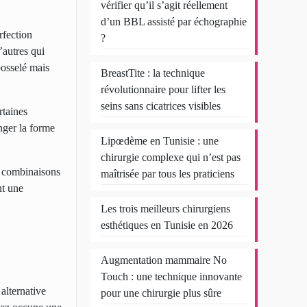
vérifier qu’il s’agit réellement
d’un BBL assisté par échographie
rfection
?
’autres qui
bosselé mais
BreastTite : la technique
révolutionnaire pour lifter les
seins sans cicatrices visibles
rtaines
nger la forme
Lipœdème en Tunisie : une
chirurgie complexe qui n’est pas
es combinaisons
maîtrisée par tous les praticiens
nt une
Les trois meilleurs chirurgiens
esthétiques en Tunisie en 2026
Augmentation mammaire No
Touch : une technique innovante
 alternative
pour une chirurgie plus sûre