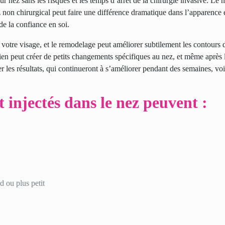
ur nez sans les risques et les temps d’arrêt de la chirurgie invasive. Le
z non chirurgical peut faire une différence dramatique dans l’apparence e
de la confiance en soi.
de votre visage, et le remodelage peut améliorer subtilement les contours 
icien peut créer de petits changements spécifiques au nez, et même après l
 les résultats, qui continueront à s’améliorer pendant des semaines, vo
injectés dans le nez peuvent :
nd ou plus petit