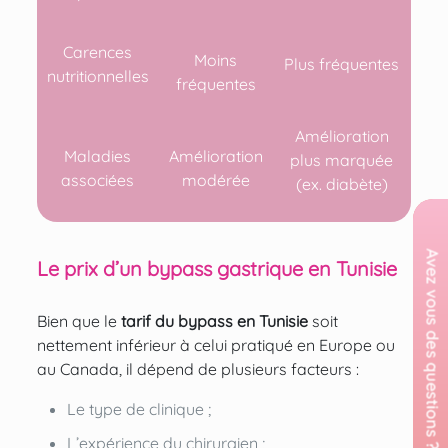
Carences
Moins
Plus fréquentes
nutritionnelles
fréquentes
Amélioration
Maladies
Amélioration
plus marquée
associées
modérée
(ex. diabète)
Le prix d’un bypass gastrique en Tunisie
Bien que le
tarif du bypass en Tunisie
soit
nettement inférieur à celui pratiqué en Europe ou
au Canada, il dépend de plusieurs facteurs :
Le type de clinique ;
L’expérience du chirurgien ;