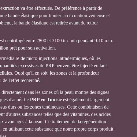
extraction va être effectuée. De préférence à partir de
 une bande élastique pour limiter la circulation veineuse et
 obtenu, la bande élastique est retirée avant de retirer
 est centrifugé entre 2800 et 3100 tr / min pendant 9-10 min.
illon prêt pour son activation.
ntermédiaire de micro-injections intradermiques, où les
 quantités excessives de PRP peuvent être injecté en tant
lules. Quoi qu'il en soit, les zones et la profondeur
u de l'effet recherché.
s directement dans les zones où la peau montre des signes
rques d'acné. Le
PRP en Tunisie
est également largement
tissus durs ou les zones tendineuses. Cette combinaison de
t d'autres substances telles que des vitamines, des acides
x avantages à la peau. Ce traitement de la régénération
au, en utilisant cette substance que notre propre corps produit
ules.