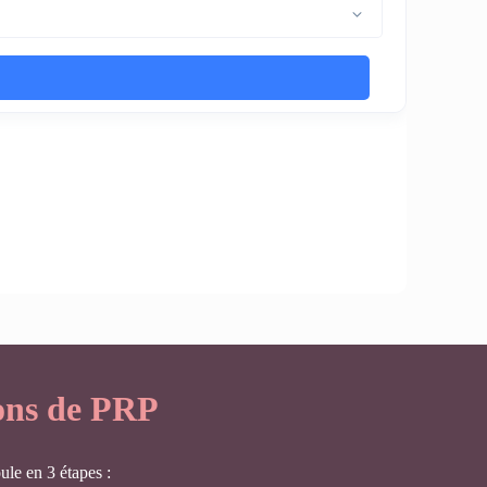
ions de PRP
ule en 3 étapes :