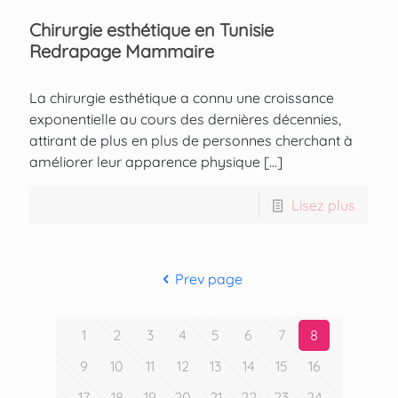
Chirurgie esthétique en Tunisie
Redrapage Mammaire
La chirurgie esthétique a connu une croissance
exponentielle au cours des dernières décennies,
attirant de plus en plus de personnes cherchant à
améliorer leur apparence physique
[…]
Lisez plus
Prev page
1
2
3
4
5
6
7
8
9
10
11
12
13
14
15
16
17
18
19
20
21
22
23
24