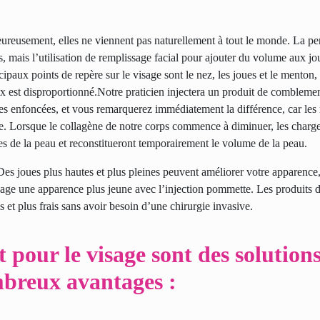
reusement, elles ne viennent pas naturellement à tout le monde. La pe
es, mais l’utilisation de remplissage facial pour ajouter du volume aux jo
cipaux points de repère sur le visage sont le nez, les joues et le menton, 
ux est disproportionné.Notre praticien injectera un produit de comblem
zones enfoncées, et vous remarquerez immédiatement la différence, car les 
me. Lorsque le collagène de notre corps commence à diminuer, les charg
s de la peau et reconstitueront temporairement le volume de la peau.
 Des joues plus hautes et plus pleines peuvent améliorer votre apparence,
visage une apparence plus jeune avec l’injection pommette. Les produit
 et plus frais sans avoir besoin d’une chirurgie invasive.
pour le visage sont des solution
ombreux avantages :