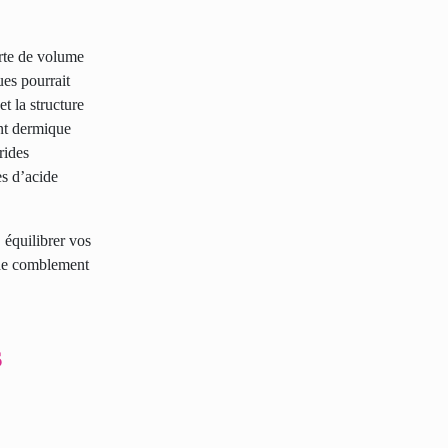
rte de volume
ues pourrait
et la structure
ent dermique
rides
es d’acide
 équilibrer vos
s de comblement
s