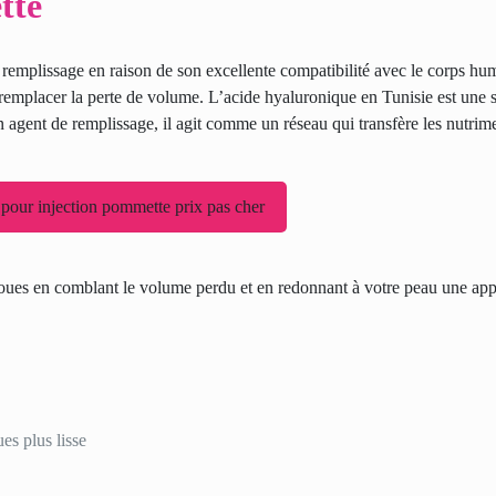
tte
emplissage en raison de son excellente compatibilité avec le corps hum
 remplacer la perte de volume. L’acide hyaluronique en Tunisie est une 
 un agent de remplissage, il agit comme un réseau qui transfère les nutrim
 pour injection pommette prix pas cher
oues en comblant le volume perdu et en redonnant à votre peau une ap
es plus lisse