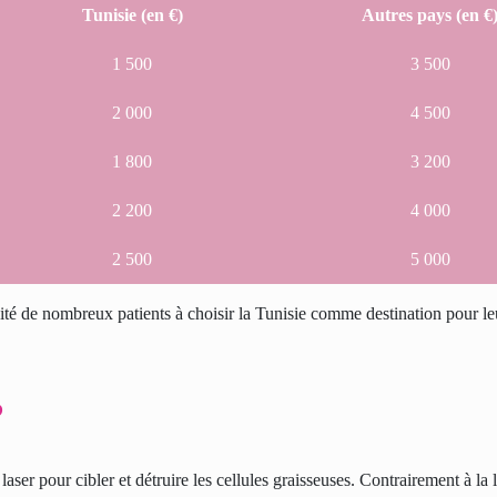
Tunisie (en €)
Autres pays (en €
1 500
3 500
2 000
4 500
1 800
3 200
2 200
4 000
2 500
5 000
ncité de nombreux patients à choisir la Tunisie comme destination pour le
?
aser pour cibler et détruire les cellules graisseuses. Contrairement à la