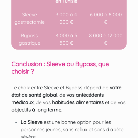
en Tunisie
Sleeve
3 000 à 4
6 000 à 8 000
gastrectomie
000 €
€
Bypass
4 000 à 5
8 000 à 12 000
gastrique
500 €
€
Conclusion : Sleeve ou Bypass, que
choisir ?
Le choix entre Sleeve et Bypass dépend de
votre
état de santé global
, de
vos antécédents
médicaux
, de vos
habitudes alimentaires
et de vos
objectifs à long terme
.
La Sleeve
est une bonne option pour les
personnes jeunes, sans reflux et sans diabète
sévère.