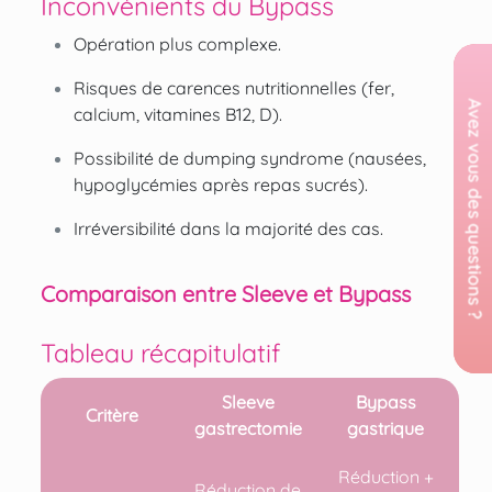
Inconvénients du Bypass
Opération plus complexe.
Risques de carences nutritionnelles (fer,
calcium, vitamines B12, D).
Possibilité de dumping syndrome (nausées,
hypoglycémies après repas sucrés).
Irréversibilité dans la majorité des cas.
Comparaison entre Sleeve et Bypass
Tableau récapitulatif
Sleeve
Bypass
Critère
gastrectomie
gastrique
Réduction +
Réduction de