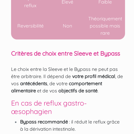
Élevé
Faible
reflux
Théoriquement
Reversibilité
Non
possible mais
rare
Critères de choix entre Sleeve et Bypass
Le choix entre la Sleeve et le Bypass ne peut pas
être arbitraire. Il dépend de
votre profil médical
, de
vos
antécédents
, de votre
comportement
alimentaire
et de vos
objectifs de santé
.
En cas de reflux gastro-
œsophagien
Bypass recommandé
: il réduit le reflux grâce
à la dérivation intestinale.