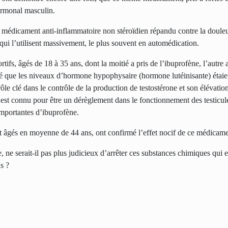
hormonal masculin.
n médicament anti-inflammatoire non stéroïdien répandu contre la doule
ifs qui l’utilisent massivement, le plus souvent en automédication.
tifs, âgés de 18 à 35 ans, dont la moitié a pris de l’ibuprofène, l’autre 
ntré que les niveaux d’hormone hypophysaire (hormone lutéinisante) éta
le clé dans le contrôle de la production de testostérone et son élévati
t connu pour être un dérèglement dans le fonctionnement des testicule
importantes d’ibuprofène.
ent âgés en moyenne de 44 ans, ont confirmé l’effet nocif de ce médicame
e
, ne serait-il pas plus judicieux d’arrêter ces substances chimiques qui
s ?