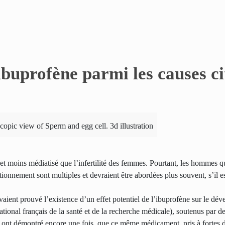
’ibuprofène parmi les causes ci
copic view of Sperm and egg cell. 3d illustration
et moins médiatisé que l’infertilité des femmes. Pourtant, les hommes q
ionnement sont multiples et devraient être abordées plus souvent, s’il es
aient prouvé l’existence d’un effet potentiel de l’ibuprofène sur le dé
national français de la santé et de la recherche médicale), soutenus par d
 démontré encore une fois, que ce même médicament, pris à fortes do