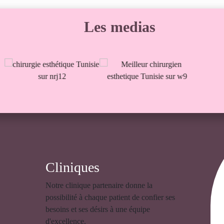
Les medias
Cliniques
Notre clinique partenaire donne la
possibilité à chaque patient de confier ses
besoins et ses désirs à une équipe
d'excellence.