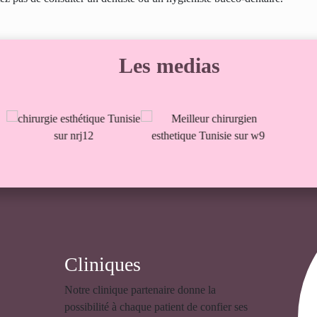
Les medias
Cliniques
Notre clinique partenaire donne la
possibilité à chaque patient de confier ses