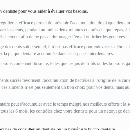
n-dentiste pour vous aider à évaluer vos besoins.
 régulier et efficace permet de prévenir l’accumulation de plaque dentaire
osser les dents, pendant au moins deux minutes et après chaque repas, à 
délicatement afin de ne pas endommager l’émail ou irriter les gencives.
age des dents soit essentiel, il n’est pas efficace pour enlever les débris a
ner la plaque dentaire accumulée dans les espaces interdentaires.
issons contenant du sucre, telles que les jus de fruits ou les boissons g
ents sucrés favorisent l’accumulation de bactéries à l’origine de la cari
 ces aliments n’est pas seulement un bon choix pour vos dents, mais au
entaire peut s’accumuler avec le temps malgré nos meilleurs efforts : la s
, tous les 6 mois, les contrôles chez votre dentiste pour un nettoyage den
tez pas de consulter un dentiste ou un hygiéniste bucco-dentaire.