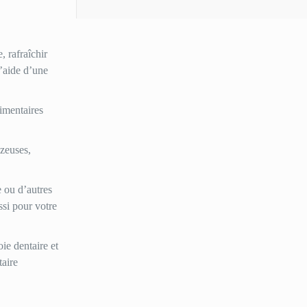
, rafraîchir
l’aide d’une
limentaires
azeuses,
e ou d’autres
ssi pour votre
oie dentaire et
taire